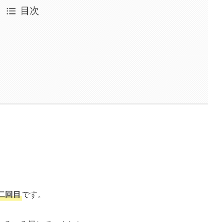
目次
二回目
です。