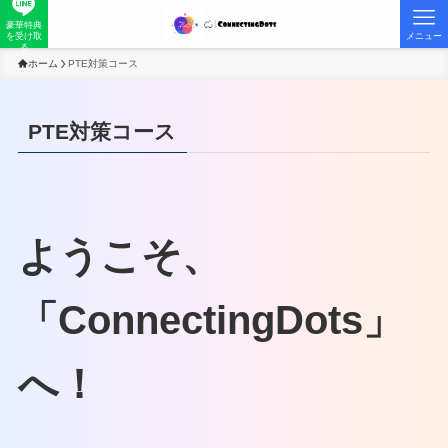
豪華特典
を受け取
メニュー
る
ホーム
PTE対策コース
PTE対策コース
ようこそ、
「ConnectingDots」
へ！