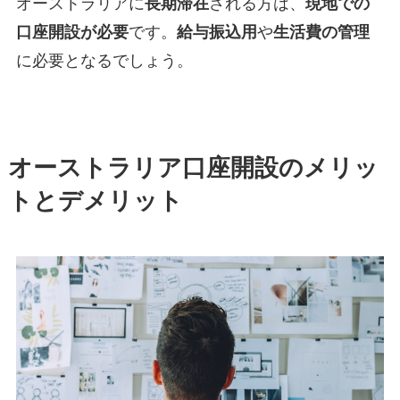
オーストラリアに
長期滞在
される方は、
現地での
口座開設が必要
です。
給与振込用
や
生活費の管理
に必要となるでしょう。
オーストラリア口座開設のメリッ
トとデメリット