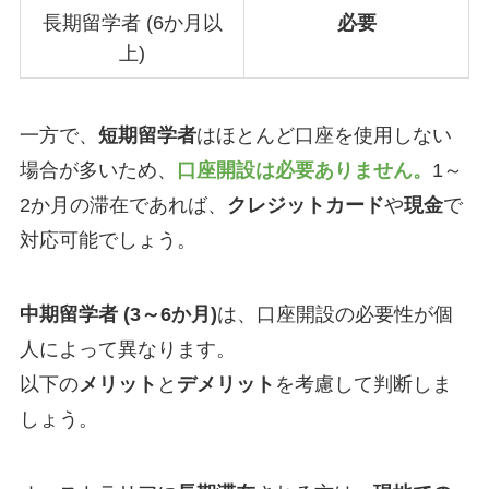
長期留学者 (6か月以
必要
上)
一方で、
短期留学者
はほとんど口座を使用しない
場合が多いため、
口座開設は必要ありません。
1～
2か月の滞在であれば、
クレジットカード
や
現金
で
対応可能でしょう。
中期留学者 (3～6か月)
は、口座開設の必要性が個
人によって異なります。
以下の
メリット
と
デメリット
を考慮して判断しま
しょう。