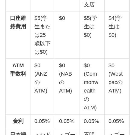
支店
口座維
$5(学
$0
$5(学
$4(学
持費用
生また
生は
生は
は25
$0)
$0)
歳以下
は$0)
ATM
$0
$0
$0
$0
手数料
(ANZ
(NAB
(Com
(West
の
の
monw
pacの
ATM)
ATM)
ealth
ATM)
の
ATM)
金利
0.05%
0.05%
0.05%
0.05%
日本語
・シド
・ゴー
不明
・ゴー