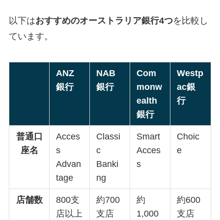
以下は
おすすめのオーストラリア銀行4つ
を比較し
ています。
ANZ
NAB
Com
Westp
銀行
銀行
monw
ac銀
ealth
行
銀行
普通口
Acces
Classi
Smart
Choic
座名
s
c
Acces
e
Advan
Banki
s
tage
ng
店舗数
800支
約700
約
約600
店以上
支店
1,000
支店