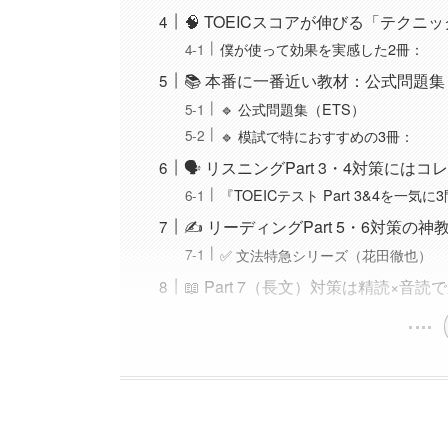
🧠 TOEICスコアが伸びる「テクニ
僕が使って効果を実感した2冊：
📚 本番に一番近い教材：公式問題集 
🔹 公式問題集（ETS）
🔹 模試で特におすすめの3冊：
🗣 リスニングPart 3・4対策にはコ
『TOEICテスト Part 3&4を
✍️ リーディングPart 5・6対策の神
✅ 文法特急シリーズ（花田徹也）
📖 Part 7（長文）対策は精読×音