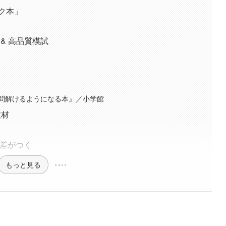
ック本」
& 高品質模試
レ
一気に3問解けるようになる本』／小学館
教材
読で差がつく
もっと見る