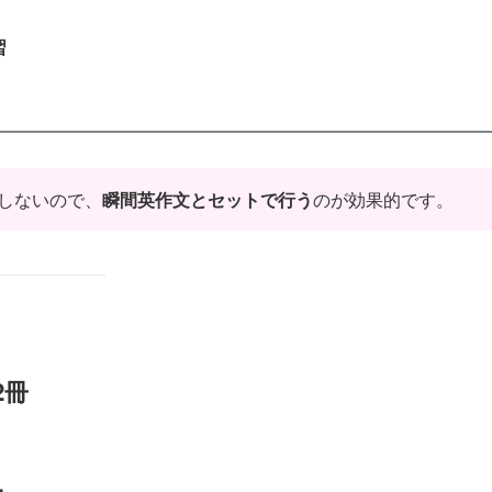
習
結しないので、
瞬間英作文とセットで行う
のが効果的です。
2冊