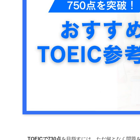
TOEICで730点
を目指すには、ただ何となく問題