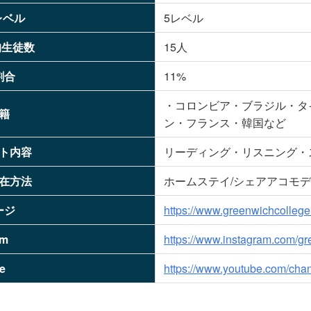
レベル
5レベル
均生徒数
15人
割合
11%
・コロンビア・ブラジル・タ
籍
ン・フランス・韓国など
ト内容
リーディング・リスニング・
在方法
ホームステイ/シェアアコモ
ージ
https://www.greenwichcollege
am
https://www.instagram.com/gr
e
https://www.youtube.com/c