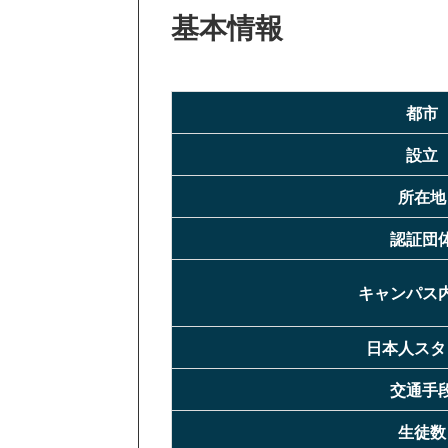
基本情報
都市
設立
所在地
認証団
キャンパス
日本人スタ
交通手
生徒数