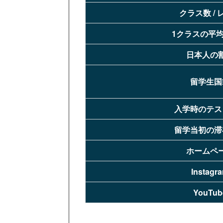
クラス数 / 
1
クラスの平
日本人の
留学生国
入学時のテス
留学当初の滞
ホームペ
Instagr
YouTub