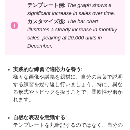
テンプレート例:
The graph shows a
significant increase in sales over time.
カスタマイズ後:
The bar chart
illustrates a steady increase in monthly
sales, peaking at 20,000 units in
December.
実践的な練習で適応力を養う
:
様々な画像や講義を題材に、自分の言葉で説明
する練習を繰り返し行いましょう。特に、異な
る形式やトピックを扱うことで、柔軟性が磨か
れます。
自然な表現を意識する
:
テンプレートを丸暗記するのではなく、自分の