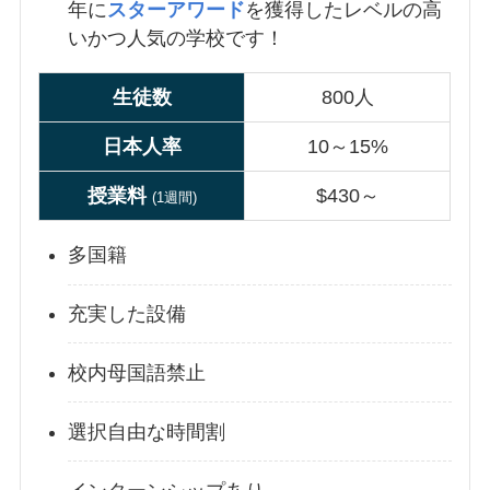
年に
スターアワード
を獲得したレベルの高
いかつ人気の学校です！
生徒数
800人
日本人率
10～15%
授業
料
$430～
(1週間)
多国籍
充実した設備
校内母国語禁止
選択自由な時間割