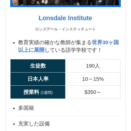
Lonsdale Institute
ロンズデール・インスティチュート
教育実績の確かな教師が集まる
世界30ヶ国
以上に展開
している語学学校です！
生徒数
190人
日本人率
10～15%
授業
料
$350～
(1週間)
多国籍
充実した設備