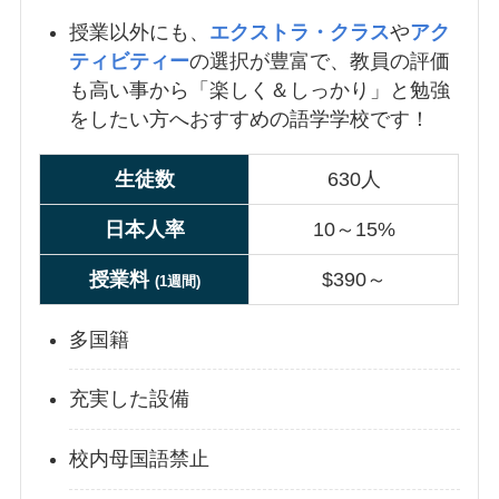
授業以外にも、
エクストラ・クラス
や
アク
ティビティー
の選択が豊富で、教員の評価
も高い事から「楽しく＆しっかり」と勉強
をしたい方へおすすめの語学学校です！
生徒数
630人
日本人率
10～15%
授業
料
$390～
(1週間)
多国籍
充実した設備
校内母国語禁止