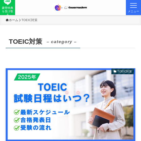
豪華特典
を受け取
メニュー
る
ホーム
TOEIC対策
TOEIC対策
– category –
TOEIC対策